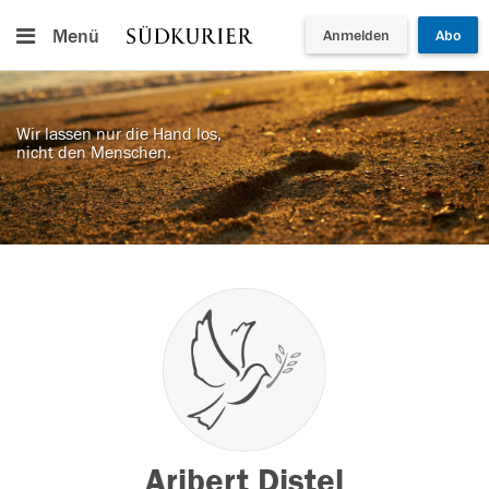
Menü
Anmelden
Abo
Wir lassen nur die Hand los,
nicht den Menschen.
Aribert Distel