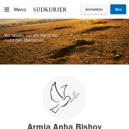
Menü
Anmelden
Abo
Wir lassen nur die Hand los,
nicht den Menschen.
Armia Anba Bishoy