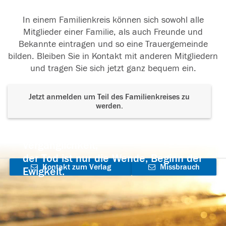
In einem Familienkreis können sich sowohl alle
Mitglieder einer Familie, als auch Freunde und
Bekannte eintragen und so eine Trauergemeinde
bilden. Bleiben Sie in Kontakt mit anderen Mitgliedern
und tragen Sie sich jetzt ganz bequem ein.
Jetzt anmelden um Teil des Familienkreises zu
werden.
Der Tod ist nicht das Ende, nicht die
Vergänglichkeit,
der Tod ist nur die Wende, Beginn der
Kontakt zum Verlag
Missbrauch
Ewigkeit.
aufnehmen
melden