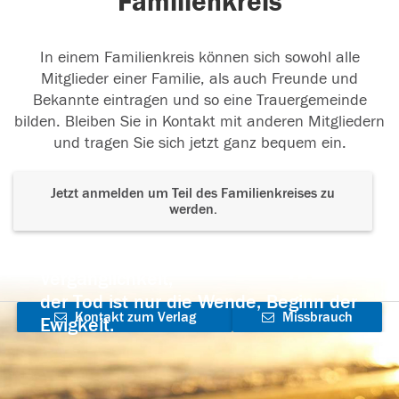
Familienkreis
In einem Familienkreis können sich sowohl alle
Mitglieder einer Familie, als auch Freunde und
Bekannte eintragen und so eine Trauergemeinde
bilden. Bleiben Sie in Kontakt mit anderen Mitgliedern
und tragen Sie sich jetzt ganz bequem ein.
Jetzt anmelden um Teil des Familienkreises zu
werden.
Der Tod ist nicht das Ende, nicht die
Vergänglichkeit,
der Tod ist nur die Wende, Beginn der
Kontakt zum Verlag
Missbrauch
Ewigkeit.
aufnehmen
melden