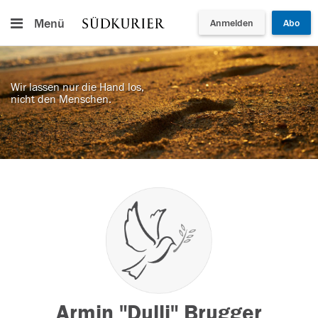
Menü
Anmelden
Abo
Wir lassen nur die Hand los,
nicht den Menschen.
Armin "Dulli" Brugger