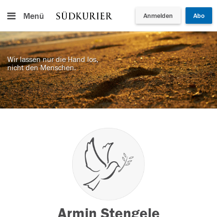
Menü
Anmelden
Abo
Wir lassen nur die Hand los,
nicht den Menschen.
Armin Stengele