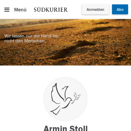
Menü
Anmelden
Abo
Wir lassen nur die Hand los,
nicht den Menschen.
Armin Stoll