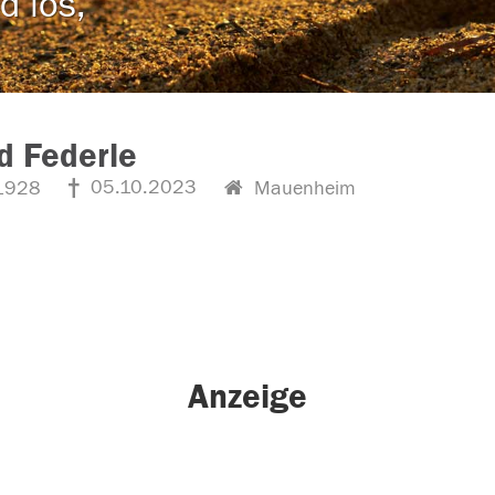
d los,
d Federle
05.10.2023
1928
Mauenheim
Anzeige