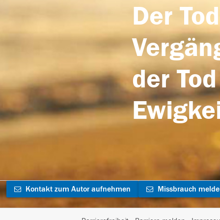
Der Tod
Vergäng
der Tod
Ewigkei
Kontakt zum Autor aufnehmen
Missbrauch meld