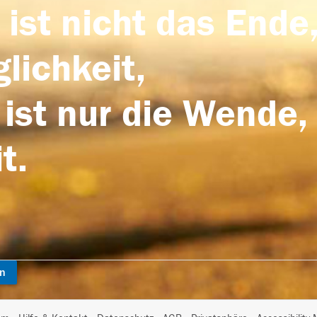
 ist nicht das Ende,
lichkeit,
 ist nur die Wende,
t.
en