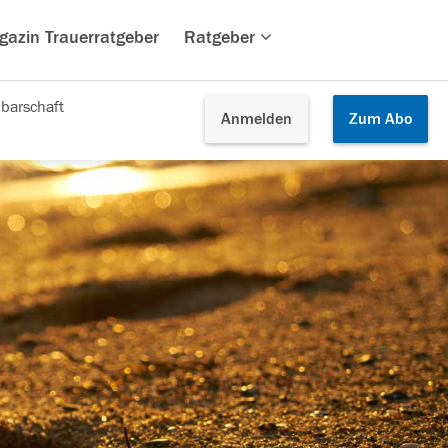
gazin Trauerratgeber
Ratgeber
barschaft
Anmelden
Zum
Abo