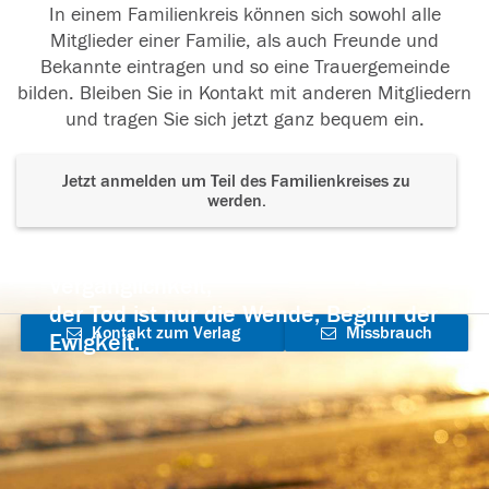
In einem Familienkreis können sich sowohl alle
Mitglieder einer Familie, als auch Freunde und
Bekannte eintragen und so eine Trauergemeinde
bilden. Bleiben Sie in Kontakt mit anderen Mitgliedern
und tragen Sie sich jetzt ganz bequem ein.
Jetzt anmelden um Teil des Familienkreises zu
werden.
Der Tod ist nicht das Ende, nicht die
Vergänglichkeit,
der Tod ist nur die Wende, Beginn der
Kontakt zum Verlag
Missbrauch
Ewigkeit.
aufnehmen
melden