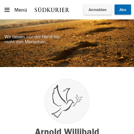
Menü
Anmelden
Abo
Wir lassen nur die Hand los,
nicht den Menschen.
Arnold Willibald