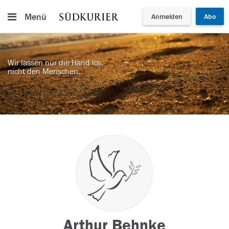
Menü
Anmelden
Abo
Wir lassen nur die Hand los,
nicht den Menschen.
Arthur Behnke