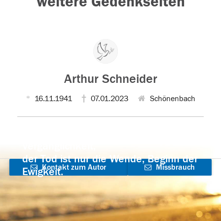
weitere Gedenkseiten
Arthur Schneider
16.11.1941
07.01.2023
Schönenbach
Der Tod ist nicht das Ende, nicht die
Vergänglichkeit,
der Tod ist nur die Wende, Beginn der
Kontakt zum Autor
Missbrauch
Ewigkeit.
aufnehmen
melden