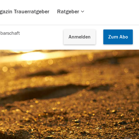
gazin Trauerratgeber
Ratgeber
barschaft
Anmelden
Zum
Abo