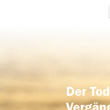
Der Tod
Vergäng