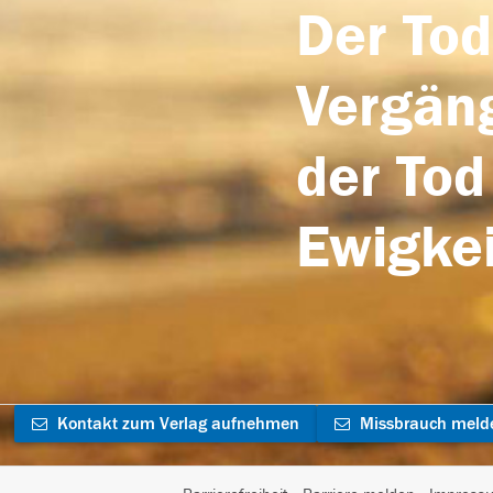
Der Tod
Vergäng
der Tod
Ewigkei
Kontakt zum Verlag aufnehmen
Missbrauch meld