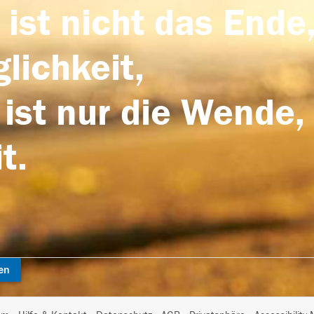
 ist nicht das Ende,
lichkeit,
 ist nur die Wende,
t.
en