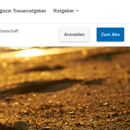
gazin Trauerratgeber
Ratgeber
barschaft
Anmelden
Zum
Abo