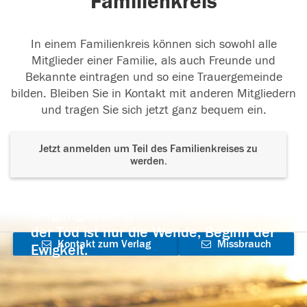
Familienkreis
In einem Familienkreis können sich sowohl alle
Mitglieder einer Familie, als auch Freunde und
Bekannte eintragen und so eine Trauergemeinde
bilden. Bleiben Sie in Kontakt mit anderen Mitgliedern
und tragen Sie sich jetzt ganz bequem ein.
Jetzt anmelden um Teil des Familienkreises zu
werden.
Der Tod ist nicht das Ende, nicht die
Vergänglichkeit,
der Tod ist nur die Wende, Beginn der
Kontakt zum Verlag
Missbrauch
Ewigkeit.
aufnehmen
melden