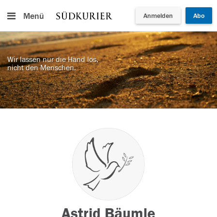
Menü
Anmelden
Abo
Wir lassen nur die Hand los,
nicht den Menschen.
Astrid Bäumle