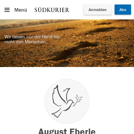
Menü
Anmelden
Abo
Wir lassen nur die Hand los,
nicht den Menschen.
August Eberle