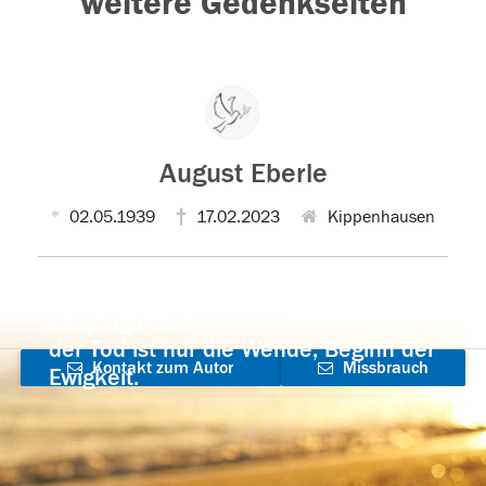
weitere Gedenkseiten
August Eberle
02.05.1939
17.02.2023
Kippenhausen
Der Tod ist nicht das Ende, nicht die
Vergänglichkeit,
der Tod ist nur die Wende, Beginn der
Kontakt zum Autor
Missbrauch
Ewigkeit.
aufnehmen
melden