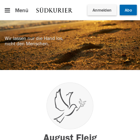
Menü
Anmelden
Abo
Wir lassen nur die Hand los,
nicht den Menschen.
August Fleig