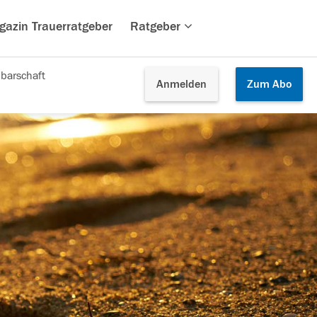
gazin Trauerratgeber
Ratgeber
barschaft
Anmelden
Zum
Abo