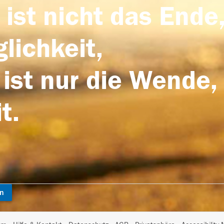
 ist nicht das Ende,
lichkeit,
 ist nur die Wende,
t.
en