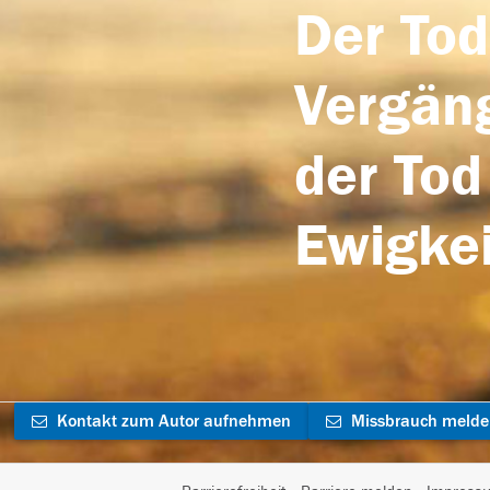
Der Tod
Vergäng
der Tod
Ewigkei
Kontakt zum Autor aufnehmen
Missbrauch meld