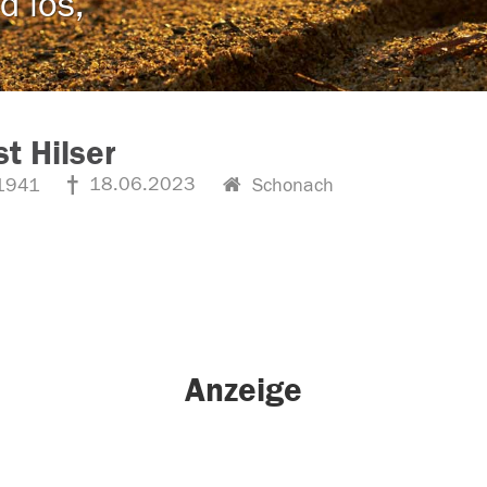
d los,
t Hilser
18.06.2023
1941
Schonach
Anzeige