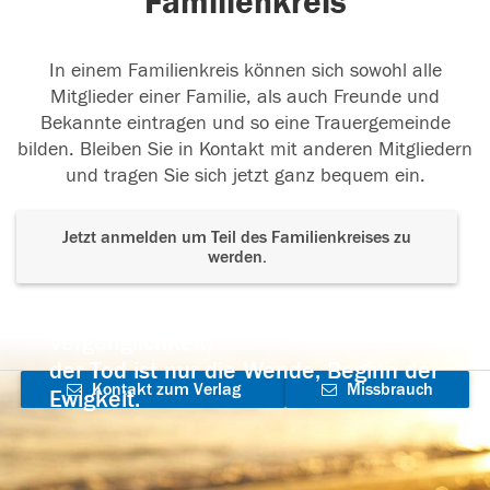
Familienkreis
In einem Familienkreis können sich sowohl alle
Mitglieder einer Familie, als auch Freunde und
Bekannte eintragen und so eine Trauergemeinde
bilden. Bleiben Sie in Kontakt mit anderen Mitgliedern
und tragen Sie sich jetzt ganz bequem ein.
Jetzt anmelden um Teil des Familienkreises zu
werden.
Der Tod ist nicht das Ende, nicht die
Vergänglichkeit,
der Tod ist nur die Wende, Beginn der
Kontakt zum Verlag
Missbrauch
Ewigkeit.
aufnehmen
melden