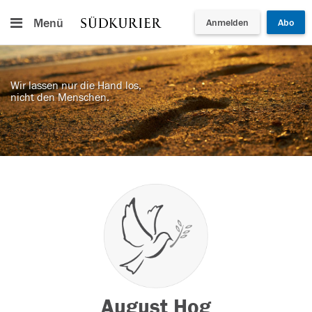
Menü
Anmelden
Abo
Wir lassen nur die Hand los,
nicht den Menschen.
August Hog