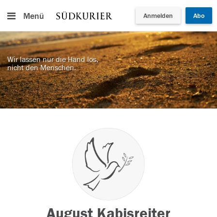
Menü
Anmelden
Abo
Wir lassen nur die Hand los,
nicht den Menschen.
August Kabisreiter