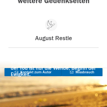
weitere Gedenkseiten
August Restle
Der Tod ist nicht das Ende, nicht die
Vergänglichkeit,
der Tod ist nur die Wende, Beginn der
Kontakt zum Autor
Missbrauch
Ewigkeit.
aufnehmen
melden