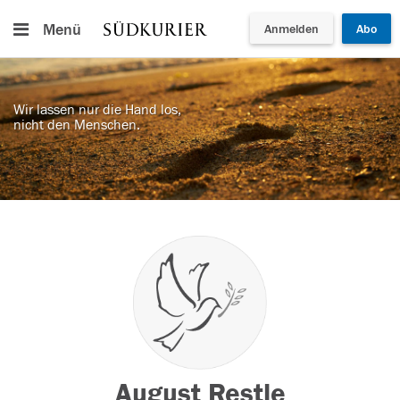
Menü
Anmelden
Abo
Wir lassen nur die Hand los,
nicht den Menschen.
August Restle