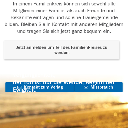
In einem Familienkreis können sich sowohl alle
Mitglieder einer Familie, als auch Freunde und
Bekannte eintragen und so eine Trauergemeinde
bilden. Bleiben Sie in Kontakt mit anderen Mitgliedern
und tragen Sie sich jetzt ganz bequem ein.
Jetzt anmelden um Teil des Familienkreises zu
werden.
Der Tod ist nicht das Ende, nicht die
Vergänglichkeit,
der Tod ist nur die Wende, Beginn der
Kontakt zum Verlag
Missbrauch
Ewigkeit.
aufnehmen
melden