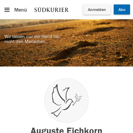
Menü
Anmelden
Abo
Wir lassen nur die Hand los,
nicht den Menschen.
Auguste Eichkorn