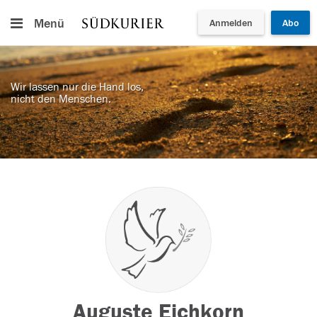
Menü
Anmelden
Abo
Wir lassen nur die Hand los,
nicht den Menschen.
Auguste Eichkorn