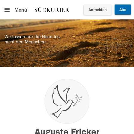
Menü
Anmelden
Abo
Wir lassen nur die Hand los,
nicht den Menschen.
Auguste Fricker