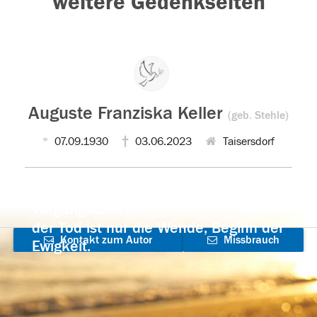
weitere Gedenkseiten
Auguste Franziska Keller
(geb. Stehle)
07.09.1930
03.06.2023
Taisersdorf
Der Tod ist nicht das Ende, nicht die
Vergänglichkeit,
der Tod ist nur die Wende, Beginn der
Kontakt zum Autor
Missbrauch
Ewigkeit.
aufnehmen
melden