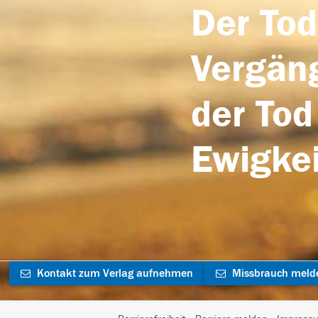
Der Tod
Vergäng
der Tod
Ewigkei
Kontakt zum Verlag aufnehmen
Missbrauch meld