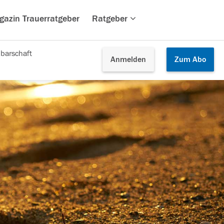
gazin Trauerratgeber
Ratgeber
barschaft
Anmelden
Zum
Abo