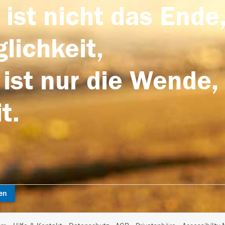
 ist nicht das Ende,
lichkeit,
 ist nur die Wende,
t.
en