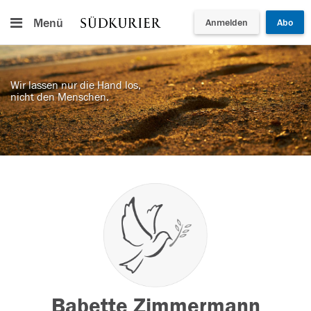
Menü
Anmelden
Abo
Wir lassen nur die Hand los,
nicht den Menschen.
Babette Zimmermann