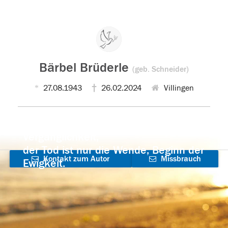
Bärbel Brüderle
(geb. Schneider)
27.08.1943
26.02.2024
Villingen
Der Tod ist nicht das Ende, nicht die
Vergänglichkeit,
der Tod ist nur die Wende, Beginn der
Kontakt zum Autor
Missbrauch
Ewigkeit.
aufnehmen
melden