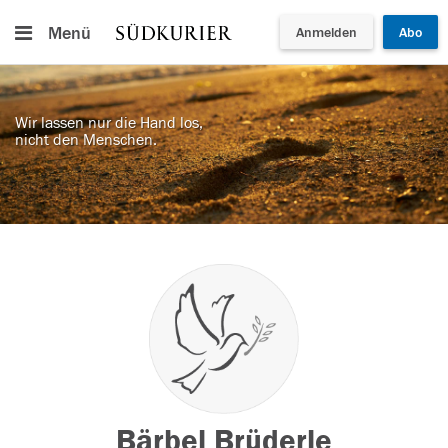
Menü
Anmelden
Abo
Wir lassen nur die Hand los,
nicht den Menschen.
Bärbel Brüderle