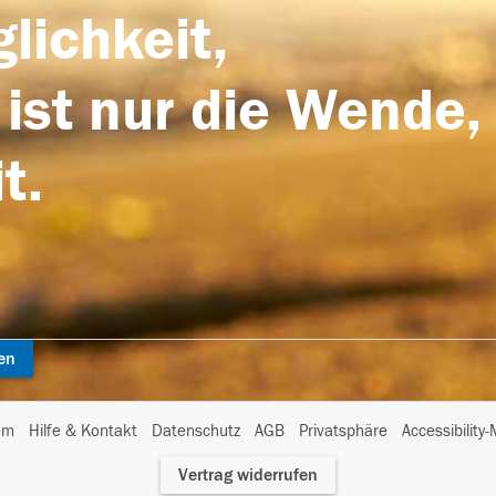
lichkeit,
 ist nur die Wende,
t.
en
I
um
Hilfe & Kontakt
Datenschutz
AGB
Privatsphäre
Accessibility
m
Vertrag widerrufen
A