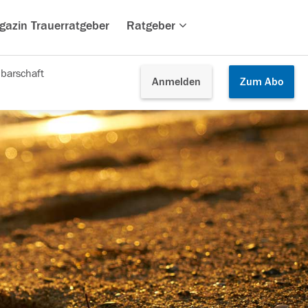
gazin Trauerratgeber
Ratgeber
barschaft
Anmelden
Zum
Abo