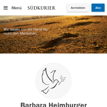
Menü
Anmelden
Abo
Wir lassen nur die Hand los,
nicht den Menschen.
Barbara Heimburger