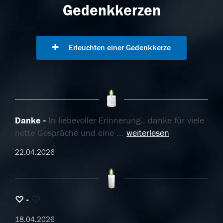
Gedenkkerzen
Erleuchten einer Gedenkkerze
Danke
In liebevoller Erinnerung.. danke für viele
nette Gespräche und eine
...
weiterlesen
22.04.2026
♡
♡
18.04.2026