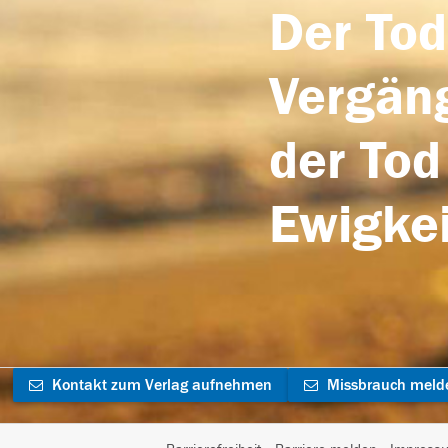
Der Tod
Vergäng
der Tod
Ewigkei
Kontakt zum Verlag aufnehmen
Missbrauch meld