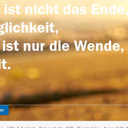
 ist nicht das Ende,
lichkeit,
 ist nur die Wende,
t.
en