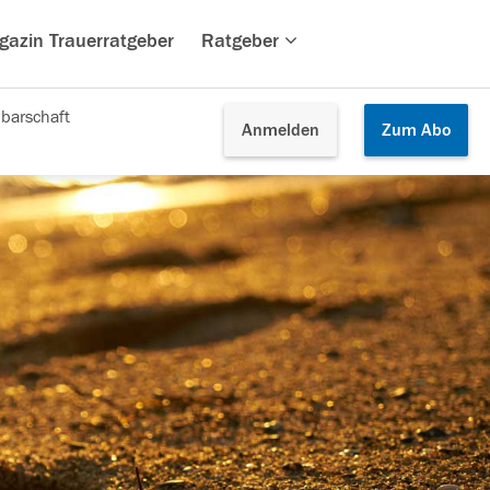
gazin Trauerratgeber
Ratgeber
barschaft
Anmelden
Zum
Abo