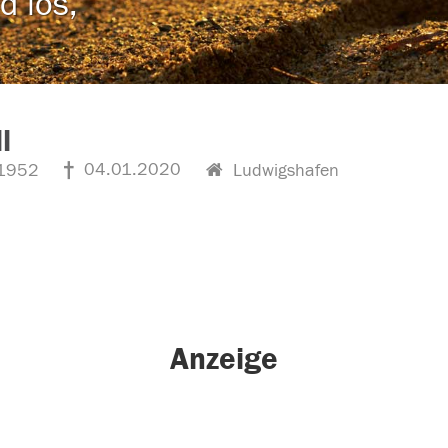
d los,
l
04.01.2020
1952
Ludwigshafen
Anzeige