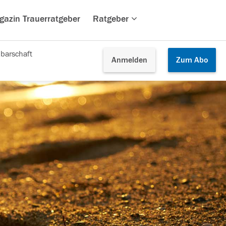
gazin Trauerratgeber
Ratgeber
barschaft
Anmelden
Zum
Abo