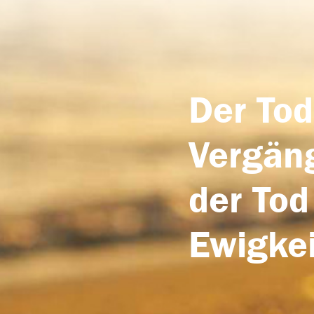
Der Tod
Vergäng
der Tod
Ewigkei