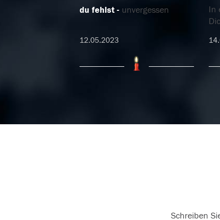
In 
du fehlst
unvergessen
Dic
12.05.2023
14
.
11.01.2020
10.
Schreiben Sie