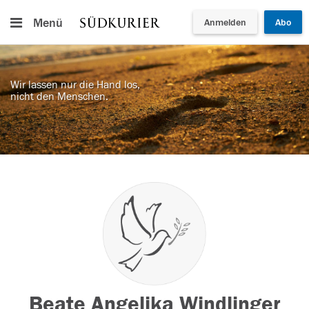
Menü
Anmelden
Abo
Wir lassen nur die Hand los,
nicht den Menschen.
Beate Angelika Windlinger