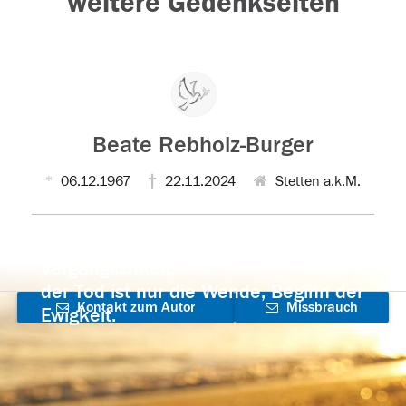
weitere Gedenkseiten
Beate Rebholz-Burger
06.12.1967
22.11.2024
Stetten a.k.M.
Der Tod ist nicht das Ende, nicht die
Vergänglichkeit,
der Tod ist nur die Wende, Beginn der
Kontakt zum Autor
Missbrauch
Ewigkeit.
aufnehmen
melden