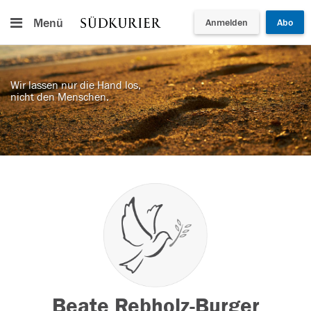
Menü
Anmelden
Abo
Wir lassen nur die Hand los,
nicht den Menschen.
Beate Rebholz-Burger