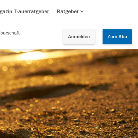
gazin Trauerratgeber
Ratgeber
barschaft
Anmelden
Zum
Abo