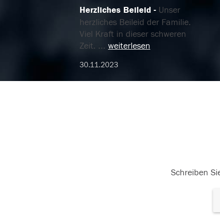
Herzliches Beileid
Unser
herzliches Beileid der Familie.
Viel Kraft in dieser schweren
Zeit.
...
weiterlesen
30.11.2023
Schreiben Sie