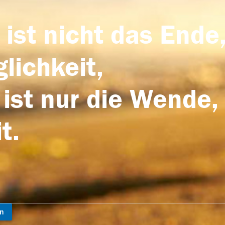
 ist nicht das Ende,
lichkeit,
 ist nur die Wende,
t.
en