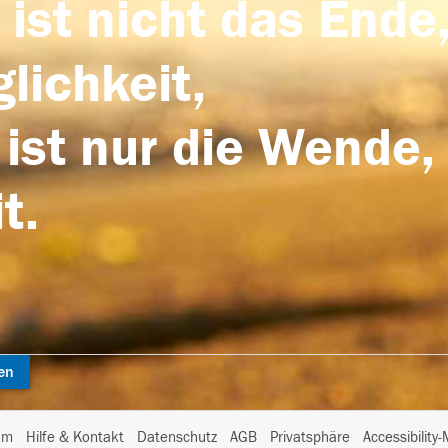
 ist nicht das Ende,
lichkeit,
 ist nur die Wende,
t.
en
I
um
Hilfe & Kontakt
Datenschutz
AGB
Privatsphäre
Accessibility