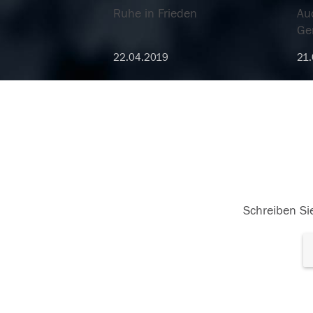
Ruhe in Frieden
Auc
Ge
22.04.2019
21.
Schreiben Sie