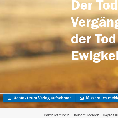
Der Tod
Vergäng
der Tod
Ewigkei
Kontakt zum Verlag aufnehmen
Missbrauch meld
Barrierefreiheit
Barriere melden
Impress