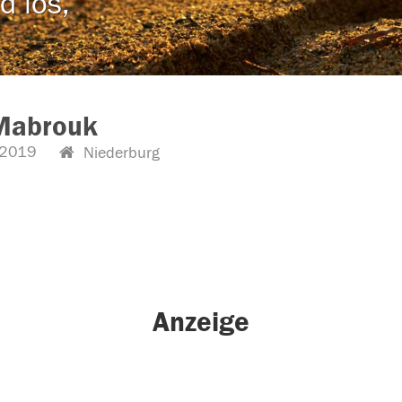
d los,
Mabrouk
.2019
Niederburg
Anzeige