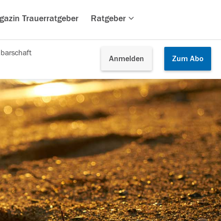
gazin Trauerratgeber
Ratgeber
barschaft
Anmelden
Zum
Abo