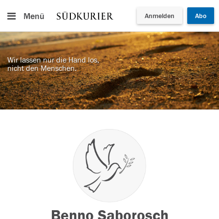
Menü
Anmelden
Abo
Wir lassen nur die Hand los,
nicht den Menschen.
Benno Saborosch