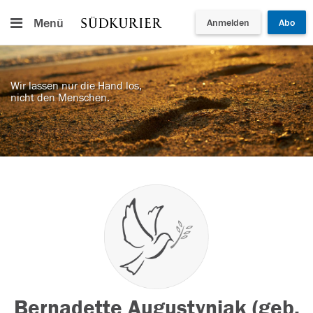
Menü
Anmelden
Abo
Wir lassen nur die Hand los,
nicht den Menschen.
Bernadette Augustyniak (geb.