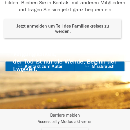
bilden. Bleiben Sie in Kontakt mit anderen Mitgliedern
und tragen Sie sich jetzt ganz bequem ein.
Jetzt anmelden um Teil des Familienkreises zu
werden.
Der Tod ist nicht das Ende, nicht die
Vergänglichkeit,
der Tod ist nur die Wende, Beginn der
Kontakt zum Autor
Missbrauch
Ewigkeit.
aufnehmen
melden
Barriere melden
I
Accessibility-Modus aktivieren