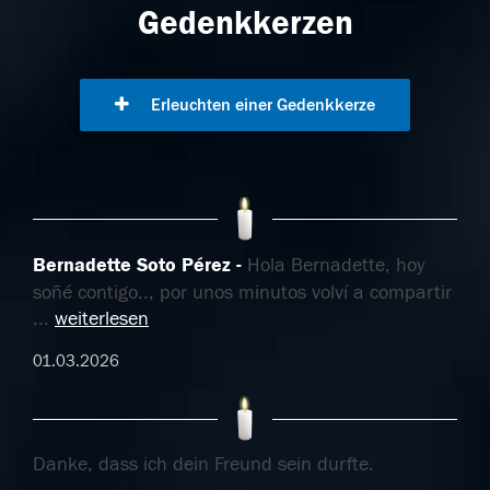
Gedenkkerzen
Erleuchten einer Gedenkkerze
Bernadette Soto Pérez
Hola Bernadette, hoy
soñé contigo.., por unos minutos volví a compartir
...
weiterlesen
01.03.2026
Danke, dass ich dein Freund sein durfte.