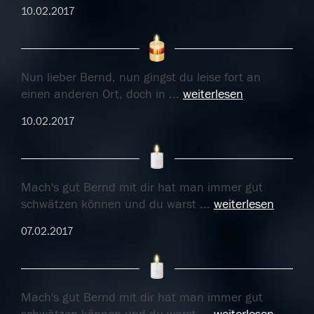
10.02.2017
Nun lieber Bernd, nun gingst du leise fort an
einen anderen Ort, doch in
...
weiterlesen
10.02.2017
Mach's gut Bernd mit dir hat man immer gut
schwätzen können und du warst
...
weiterlesen
07.02.2017
Mach's gut Bernd mit dir hat man immer gut