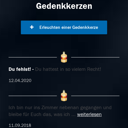
Gedenkkerzen
Erleuchten einer Gedenkkerze
Du fehlst!
Du hattest in so vielem Recht!
12.04.2020
Ich bin nur ins Zimmer nebenan gegangen und
bleibe für Euch das, was ich
...
weiterlesen
11.09.2018