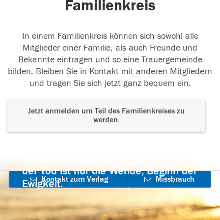
Familienkreis
In einem Familienkreis können sich sowohl alle
Mitglieder einer Familie, als auch Freunde und
Bekannte eintragen und so eine Trauergemeinde
bilden. Bleiben Sie in Kontakt mit anderen Mitgliedern
und tragen Sie sich jetzt ganz bequem ein.
Jetzt anmelden um Teil des Familienkreises zu
werden.
Der Tod ist nicht das Ende, nicht die
Vergänglichkeit,
der Tod ist nur die Wende, Beginn der
Kontakt zum Verlag
Missbrauch
Ewigkeit.
aufnehmen
melden