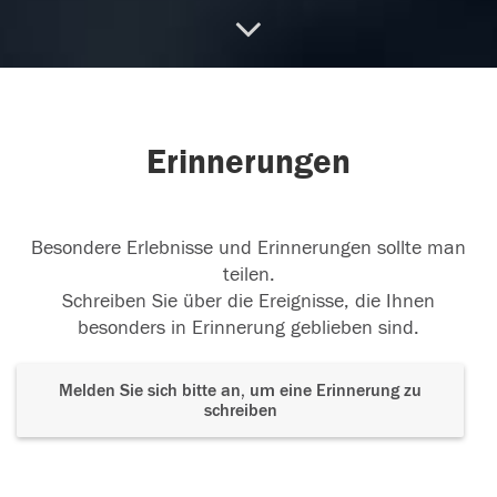
10.09.2018
Der Berg ist überschritten. Nun wird es leichter
Erinnerungen
gehen... Ich denke an
...
weiterlesen
10.09.2018
Besondere Erlebnisse und Erinnerungen sollte man
teilen.
Schreiben Sie über die Ereignisse, die Ihnen
besonders in Erinnerung geblieben sind.
09.09.2018
Melden Sie sich bitte an, um eine Erinnerung zu
schreiben