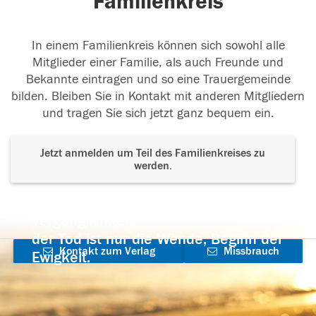
Familienkreis
In einem Familienkreis können sich sowohl alle
Mitglieder einer Familie, als auch Freunde und
Bekannte eintragen und so eine Trauergemeinde
bilden. Bleiben Sie in Kontakt mit anderen Mitgliedern
und tragen Sie sich jetzt ganz bequem ein.
Jetzt anmelden um Teil des Familienkreises zu
werden.
Der Tod ist nicht das Ende, nicht die
Vergänglichkeit,
der Tod ist nur die Wende, Beginn der
Kontakt zum Verlag
Missbrauch
Ewigkeit.
aufnehmen
melden