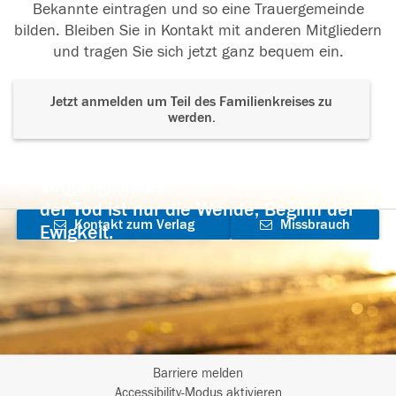
Bekannte eintragen und so eine Trauergemeinde
bilden. Bleiben Sie in Kontakt mit anderen Mitgliedern
und tragen Sie sich jetzt ganz bequem ein.
Jetzt anmelden um Teil des Familienkreises zu
werden.
Der Tod ist nicht das Ende, nicht die
Vergänglichkeit,
der Tod ist nur die Wende, Beginn der
Kontakt zum Verlag
Missbrauch
Ewigkeit.
aufnehmen
melden
Barriere melden
I
Accessibility-Modus aktivieren