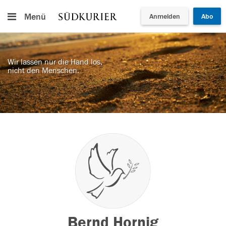
Menü
Anmelden
Abo
Wir lassen nur die Hand los,
nicht den Menschen.
Bernd Hornig