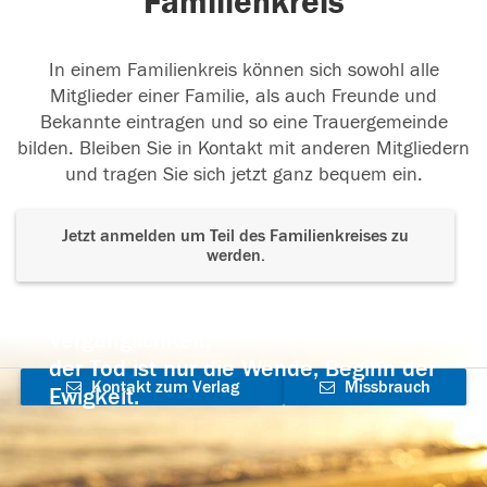
Familienkreis
In einem Familienkreis können sich sowohl alle
Mitglieder einer Familie, als auch Freunde und
Bekannte eintragen und so eine Trauergemeinde
bilden. Bleiben Sie in Kontakt mit anderen Mitgliedern
und tragen Sie sich jetzt ganz bequem ein.
Jetzt anmelden um Teil des Familienkreises zu
werden.
Der Tod ist nicht das Ende, nicht die
Vergänglichkeit,
der Tod ist nur die Wende, Beginn der
Kontakt zum Verlag
Missbrauch
Ewigkeit.
aufnehmen
melden