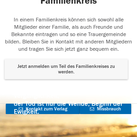
Familienkreis
In einem Familienkreis können sich sowohl alle
Mitglieder einer Familie, als auch Freunde und
Bekannte eintragen und so eine Trauergemeinde
bilden. Bleiben Sie in Kontakt mit anderen Mitgliedern
und tragen Sie sich jetzt ganz bequem ein.
Jetzt anmelden um Teil des Familienkreises zu
werden.
Der Tod ist nicht das Ende, nicht die
Vergänglichkeit,
der Tod ist nur die Wende, Beginn der
Kontakt zum Verlag
Missbrauch
Ewigkeit.
aufnehmen
melden