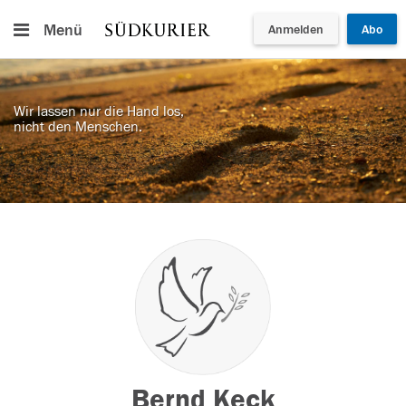
Menü
Anmelden
Abo
Wir lassen nur die Hand los,
nicht den Menschen.
Bernd Keck