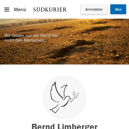
Menü
Anmelden
Abo
Wir lassen nur die Hand los,
nicht den Menschen.
Bernd Limberger