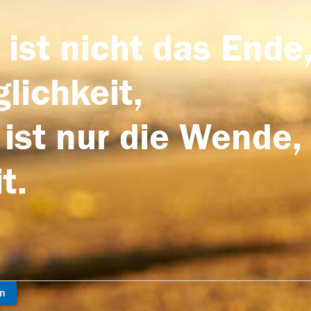
 ist nicht das Ende,
lichkeit,
 ist nur die Wende,
t.
en