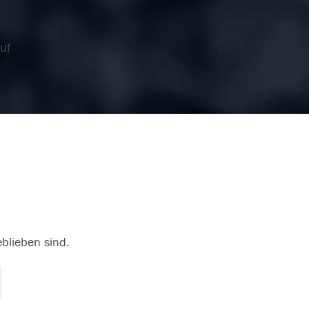
uf
eblieben sind.