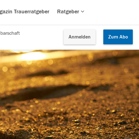
gazin Trauerratgeber
Ratgeber
barschaft
Anmelden
Zum
Abo