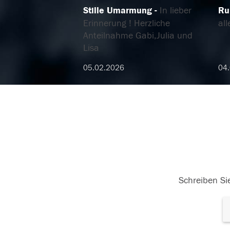
Stille Umarmung
In lieber
Ru
Erinnerung ! Herzliche
all
Anteilnahme Gabi,Julia und
Lisa
05.02.2026
04
Schreiben Sie