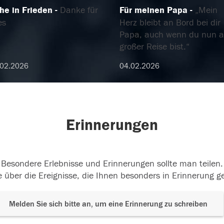
he in Frieden
Danke für
Für meinen Papa
„Mein
es
Herz bleibt an Bord bei dir
Papa, auch wenn du nun a
großer Reise bist.“
.02.2026
04.02.2026
Erinnerungen
Besondere Erlebnisse und Erinnerungen sollte man teilen.
 über die Ereignisse, die Ihnen besonders in Erinnerung g
Melden Sie sich bitte an, um eine Erinnerung zu schreiben