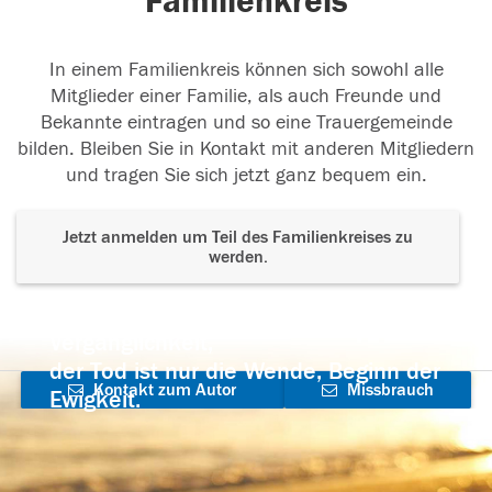
Familienkreis
In einem Familienkreis können sich sowohl alle
Mitglieder einer Familie, als auch Freunde und
Bekannte eintragen und so eine Trauergemeinde
bilden. Bleiben Sie in Kontakt mit anderen Mitgliedern
und tragen Sie sich jetzt ganz bequem ein.
Jetzt anmelden um Teil des Familienkreises zu
werden.
Der Tod ist nicht das Ende, nicht die
Vergänglichkeit,
der Tod ist nur die Wende, Beginn der
Kontakt zum Autor
Missbrauch
Ewigkeit.
aufnehmen
melden